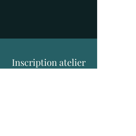
Inscription atelier
Prochain atelier à L'ESPACE :
A venir...
Inscription
Fermé pour